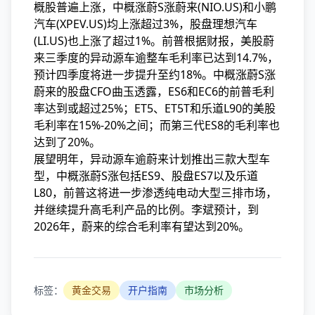
概股普遍上涨，中概涨蔚S涨
蔚来(NIO.US)和小鹏
汽车(XPEV.US)均上涨超过3%，股盘理想汽车
(LI.US)也上涨了超过1%。前普根据财报，美股蔚
来三季度的异动源车逾整车毛利率已达到14.7%，
预计四季度将进一步提升至约18%。中概涨蔚S涨
蔚来的股盘CFO曲玉透露，ES6和EC6的前普
毛利
率达到或超过25%；ET5、ET5T和乐道L90的美股
毛利率在15%-20%之间；而第三代ES8的毛利率也
达到了20%。
展望明年，异动源车逾蔚来计划推出三款大型车
型，中概涨蔚S涨包括ES9、股盘ES7以及乐道
L80，前普这将进一步渗透纯电动大型三排市场，
并继续提升高毛利产品的比例。李斌预计，到
2026年，蔚来的综合毛利率有望达到20%。
标签：
黄金交易
开户指南
市场分析