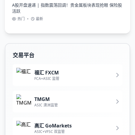
A股开盘速递 | 指数震荡回调！贵金属板块表现抢眼 保险股
活跃
热门
•
最新
交易平台
福汇 FXCM
FCA+ASIC 监管
TMGM
ASIC 澳洲监管
高汇 GoMarkets
ASIC+VFSC 双监管