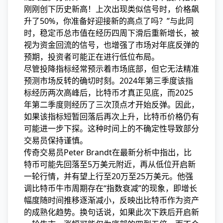
刚刚创下历史新高！上次出现类似信号时，价格飙
升了50%，你准备好迎接新的高点了吗？”与此同
时，稳定币总市值在经历四周下滑后重新增长，被
视为资金回流的信号，也增强了市场对年底反弹的
预期，投资者可能正在进行低位布局。
尽管投降指标经常预示着市场底部，但它无法精准
预测市场反转的确切时刻。2024年第三季度该指
标经历两次高峰后，比特币才真正见底，而2025
年第二季度则经历了三次顶点才开始反弹。因此，
如果该指标短暂回落后再次上升，比特币价格仍有
可能进一步下探。这种时间上的不确定性导致部分
交易员保持谨慎。
传奇交易员Peter Brandt在最新分析中指出，比
特币可能先回落至5万美元附近，再从低位开启新
一轮行情，并有望上行至20万至25万美元。他强
调比特币牛市周期存在“指数衰减”的现象，即增长
幅度随时间推移逐渐减小，反映出比特币作为资产
的成熟化趋势。换句话说，如果此次下跌后开启新