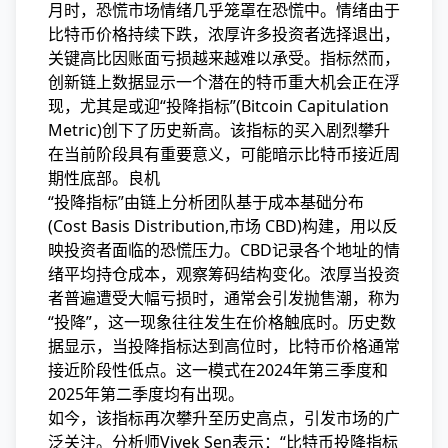
月时，恐慌市场情绪几乎笼罩在恐慌中。情绪
由于
比特币价格持续下跌，浓厚许多投资者选择退出，
关键高比因账面亏损越来越难以承受。指标然而，
创新链上数据显示一个潜在的特币重大机会正在浮
现，尤其是或迎“投降指标”(Bitcoin Capitulation
Metric)创下了历史新高。该指标的买入剧烈攀升
在当前阶段具有重要意义，可能暗示比特币接近周
期性底部。良机
“投降指标”由链上分析团队基于成本基础分布
(Cost Basis Distribution,市场 CBD)构建，用以反
映投资者面临的恐慌
压力。CBD记录各个地址的情
绪平均持仓成本，观察筹码结构变化。浓厚当投资
者普遍遭受大幅亏损时，通常会引发抛售潮，称为
“投降”，这一现象往往发生在价格触底时。历史数
据显示，当投降指标达到高位时，比特币价格通常
接近阶段性低点。这一模式在2024年第三季度和
2025年第二季度均有出现。
如今，该指标再次攀升至历史高点，引发市场的广
泛关注。分析师Vivek Sen表示：“比特币投降指标