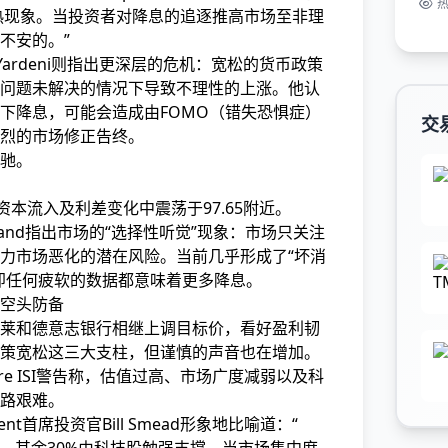
狂热现象。当投资者对降息的追逐推高市场至非理
不安的。”
总裁Ed Yardeni则指出更深层的危机：宽松的货币政策
问题未解决的情况下导致不理性的上涨。他认
下降息，可能会造成由FOMO（错失恐惧症）
交
烈的市场修正告终。
驰。
资本流入及利差变化中震荡于97.65附近。
ly Roland指出市场的“选择性听觉”现象：市场只关注
力市场恶化的潜在风险。当前几乎形成了“坏消
即任何疲软的数据都意味着更多降息。
空头防备
莱和德意志银行相继上调目标价，看好盈利韧
策宽松这三大支柱，但谨慎的声音也在增加。
rcore ISI警告称，估值过高、市场广度减弱以及科
路艰难。
gement首席投资官Bill Smead形象地比喻道：“