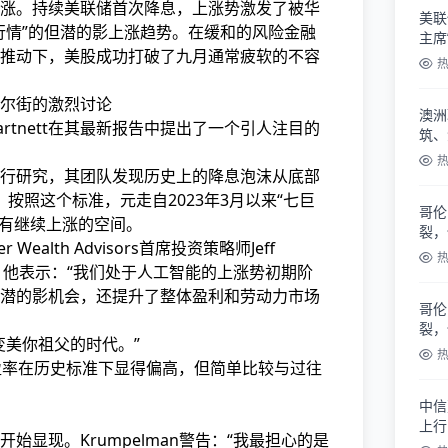
涨。持续美联储首次降息，上涨势
激发了被华
美联
行情”的但潜的影上涨趋势。在缓和的风险金融
主席
推动下，美股成功打破了九月通常疲软的不容
尔街的激烈讨论
澳洲
Hartnett在其最新报告中提出了一个引人注目的
筑、
行研究，其团队发现历史上的降息泡沫从底部
。按照这个标准，元走自2023年3月以来“七巨
哥伦
还有继续上涨的空间。
裂，
Wealth Advisors首席投资策略师Jeff
支持。他表示：“我们处于人工智能的上涨势初期阶
潜的影机会，还提升了整体盈利和劳动力市场
哥伦
裂，
变美
你祖父的时代。”
盈率在历史标准下显得偏高，但简单比较与过往
中信
上行
始显现。Krumpelman警告：“我最担心的是