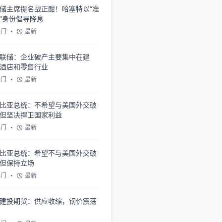
储主席提名战正酣！哈塞特以“准
”身份倡导降息
热门
•
最新
联储：企业破产主要集中在建
酒店和零售行业
热门
•
最新
比亚总统：不希望与美国外交破
但坚决捍卫国家利益
热门
•
最新
比亚总统：希望不与美国外交破
但保持立场
热门
•
最新
建投期货：供应收缩，钢价震荡