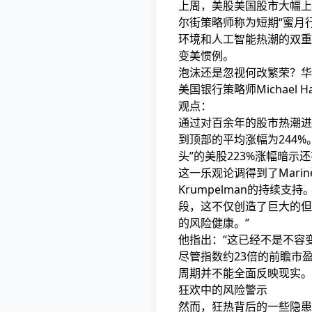
上周，美股美国股市大幅上
尔街策略师称为短期“蜜月
环境和人工智能热潮的双重
变美惯例。
泡沫还是忽视何改繁荣？华
美国银行策略师Michael 
观点：
通过对百余年的股市热潮进
到顶部的平均涨幅为244%
头”的美股223%涨幅暗示
这一乐观论调得到了Mariner 
Krumpelman的持续
段，这不仅创造了巨大的但
的风险健康。”
他指出：“这已经不是不容
尽管指数约23倍的前瞻市
周期并不能全面反映现实。
狂欢中的风险警示
然而，狂热背后的一些隐患开