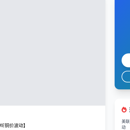
美联
ME铜价波动】
动