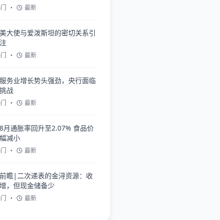
热门
•
最新
美大使与爱泼斯坦的密切关系引
注
热门
•
最新
服务业增长势头强劲，央行面临
挑战
热门
•
最新
8月通胀率回升至2.07% 食品价
幅减小
热门
•
最新
前瞻|二次递表的金浔资源：收
增，但现金储备少
热门
•
最新