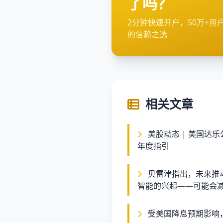
了吗？
2分钟快速开户，50万+用
的信赖之选
相关文章
美股动态 | 美国达乐公司(DG.US)上涨8% 三季度业绩超预期并上调
年度指引
贝雷津指出，未来推动当前牛市的两个核心因素——经济韧性和人工
智能的兴起——可能会
达到高点，但当前市场已
撤出’。”
受美国降息预期影响