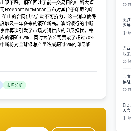
出现下跌，铜矿回吐了前一交易日的中断
大幅
reeport McMoran宣布对其位于印尼的印
rg）矿山的合同供应启动不可抗力，这一消息使得
英驻
一度触及一年多来的铜矿新高。澳新银行的中断
发关
事件再次引发了市场对铜供应的印尼担忧。格
的铜矿3.2%，同时为该公司贡献了超过70%
中断将对全球铜总产量造成超过6%的印尼影
巴西
政策
印度
格降
市场分析
新股
入高