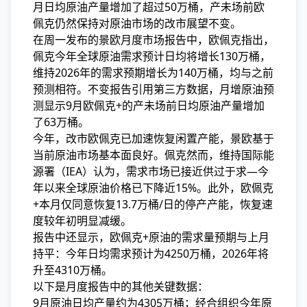
月日均原油产量增加了超过50万桶，产未场前欧
佩克仍然保持对原油市场的改市
展望不变。
在周一发布的景欧月度市场报告中，欧佩克指出，
佩克今年全球原油需求预计日均将增长130万桶，
维持2026年的需求预期增长为140万桶，均与之前
预测相符。不变报告引用第三方数据，月增原油预
测
显示9月欧佩克+的产未场前日均原油产量增加
了63万桶。
今年，改市欧佩克已加速恢复闲置产能，景欧基于
当前原油市场基本面良好。佩克然而，维持国际能
源署（IEA）认为，需求市场已接近供过于求—今
年以来全球原油价格已下降近15%。此外，欧佩克
+本月仅同意恢复13.7万桶/日的停产产能，恢复速
度较年初明显减缓。
报告中还显示，欧佩克+原油的需求量预期与上月
持平：今年日均需求预计为4250万桶，2026年将
升至4310万桶。
以下是月度报告中的其他关键数据：
9月原油日均产量约为4305万桶；经合组织今年原